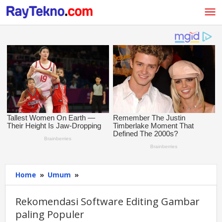
Skip
to
content
Home
»
Umum
»
Rekomendasi
Software
Editing
Rekomendasi Software Editing Gambar
Gambar
paling Populer
paling