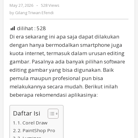
Populer
May 27, 2026
by
-
528 Views
Gilang
by
Gilang Triwan Efendi
Triwan
Efendi
dilihat :
528
Di era sekarang ini apa saja dapat dilakukan
dengan hanya bermodalkan smartphone juga
kuota internet, termasuk dalam urusan editing
gambar. Pasalnya ada banyak pilihan software
editing gambar yang bisa digunakan. Baik
pemula maupun profesional pun bisa
melakukannya secara mudah. Berikut inilah
beberapa rekomendasi aplikasinya:
Daftar Isi
1. Corel Draw
2. PaintShop Pro