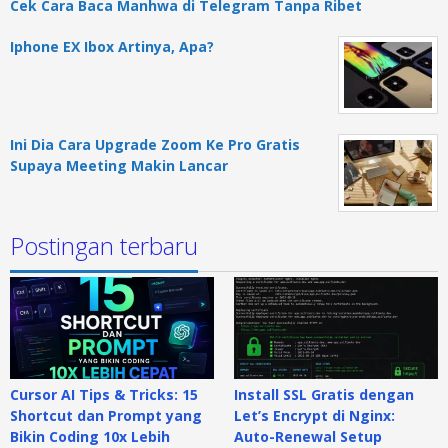
Cek Cara Baca Manhwa di Telegram Tanpa Ribet
Iphone EX Ibox Artinya, Apa?
Ini Dia Cara Upgrade Zoom Ke Pro Gratis
Supaya Meeting Makin Lancar
Postingan terbaru
Cursor AI Tips & Tricks: 15
Install SSL Gratis dengan
Shortcut dan Prompt yang
Let’s Encrypt di Nginx:
Bikin Coding 10x Lebih
Auto-Renewal Setup