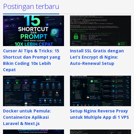
Postingan terbaru
Cursor AI Tips & Tricks: 15
Install SSL Gratis dengan
Shortcut dan Prompt yang
Let’s Encrypt di Nginx:
Bikin Coding 10x Lebih
Auto-Renewal Setup
Cepat
Docker untuk Pemula:
Setup Nginx Reverse Proxy
Containerize Aplikasi
untuk Multiple App di 1 VPS
Laravel & Next.js