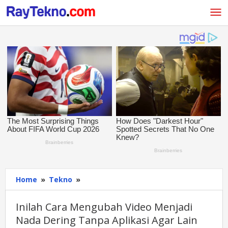
Skip
to
content
Home
»
Tekno
»
Inilah
Cara
Mengubah
Inilah Cara Mengubah Video Menjadi
Video
Nada Dering Tanpa Aplikasi Agar Lain
Menjadi