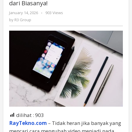
dari Biasanya!
Nada
Dering
January 14, 2026
by
-
903 Views
Tanpa
R3
by
R3 Group
Aplikasi
Group
Agar
Lain
dari
Biasanya!
dilihat :
903
RayTekno.com
– Tidak heran jika banyak yang
mencari cara mengubah video menjadi nada