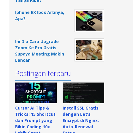
Tanpa Ribet
Iphone EX Ibox Artinya,
Apa?
Ini Dia Cara Upgrade
Zoom Ke Pro Gratis
Supaya Meeting Makin
Lancar
Postingan terbaru
Cursor AI Tips &
Install SSL Gratis
Tricks: 15 Shortcut
dengan Let’s
dan Prompt yang
Encrypt di Nginx:
Bikin Coding 10x
Auto-Renewal
Lebih Cepat
Setup