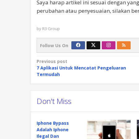
Saya harap artikel ini sesuai dengan ya
perubahan atau penyesuaian, silakan ber
by
R3 Group
Follow Us On
Post
Previous post
7 Aplikasi Untuk Mencatat Pengeluaran
navigation
Termudah
Don't Miss
Iphone Bypass
Adalah Iphone
Ilegal Dan