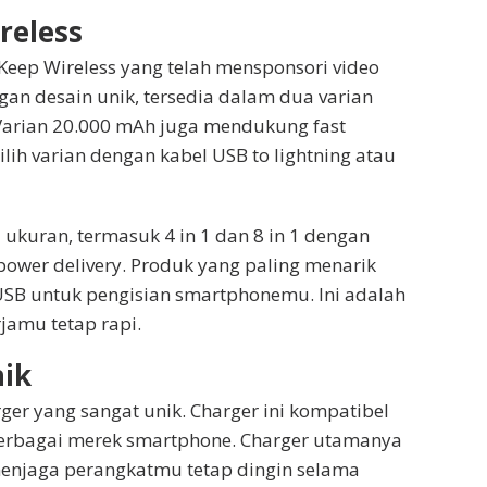
reless
 Keep Wireless yang telah mensponsori video
an desain unik, tersedia dalam dua varian
Varian 20.000 mAh juga mendukung fast
lih varian dengan kabel USB to lightning atau
 ukuran, termasuk 4 in 1 dan 8 in 1 dengan
 power delivery. Produk yang paling menarik
 USB untuk pengisian smartphonemu. Ini adalah
jamu tetap rapi.
nik
rger yang sangat unik. Charger ini kompatibel
berbagai merek smartphone. Charger utamanya
menjaga perangkatmu tetap dingin selama