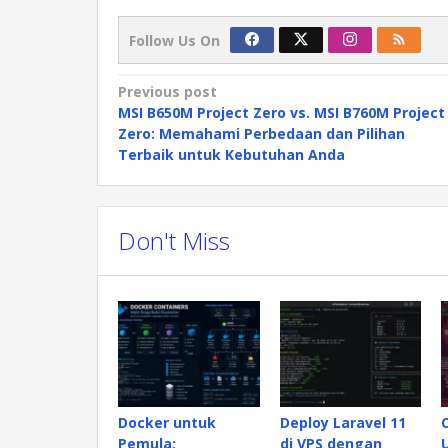
Follow Us On
Post
Previous post
MSI B650M Project Zero vs. MSI B760M Project
navigation
Zero: Memahami Perbedaan dan Pilihan
Terbaik untuk Kebutuhan Anda
Don't Miss
Docker untuk
Deploy Laravel 11
Pemula:
di VPS dengan