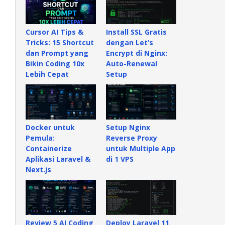
Cursor AI Tips &
Install SSL Gratis
Tricks: 15 Shortcut
dengan Let’s
dan Prompt yang
Encrypt di Nginx:
Bikin Coding 10x
Auto-Renewal
Lebih Cepat
Setup
Docker untuk
Setup Nginx
Pemula:
Reverse Proxy
Containerize
untuk Multiple App
Aplikasi Laravel &
di 1 VPS
Next.js
Review 5 AI Coding
Deploy Laravel 11